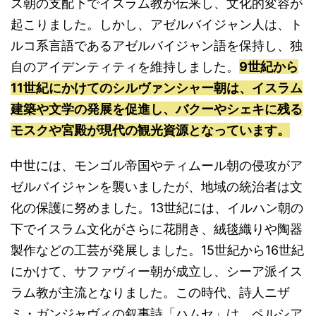
ス朝の支配下でイスラム教が伝来し、文化的変容が
起こりました。しかし、アゼルバイジャン人は、ト
ルコ系言語であるアゼルバイジャン語を保持し、独
自のアイデンティティを維持しました。
9世紀から
11世紀にかけてのシルヴァンシャー朝は、イスラム
建築や文学の発展を促進し、バクーやシェキに残る
モスクや宮殿が現代の観光資源となっています。
中世には、モンゴル帝国やティムール朝の侵攻がア
ゼルバイジャンを襲いましたが、地域の統治者は文
化の保護に努めました。13世紀には、イルハン朝の
下でイスラム文化がさらに花開き、絨毯織りや陶器
製作などの工芸が発展しました。15世紀から16世紀
にかけて、サファヴィー朝が成立し、シーア派イス
ラム教が主流となりました。この時代、詩人ニザ
ミ・ガンジャヴィの叙事詩「ハムセ」は、ペルシア