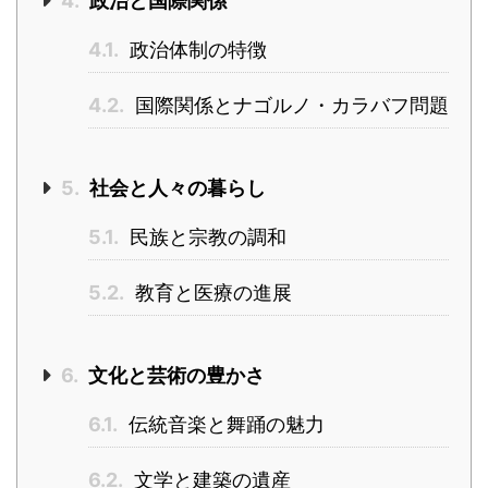
4.
政治と国際関係
4.1.
政治体制の特徴
4.2.
国際関係とナゴルノ・カラバフ問題
5.
社会と人々の暮らし
5.1.
民族と宗教の調和
5.2.
教育と医療の進展
6.
文化と芸術の豊かさ
6.1.
伝統音楽と舞踊の魅力
6.2.
文学と建築の遺産