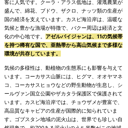
客に人気です。クーラ・アラス低地は、灌漑農業が
盛んで、綿花、ブドウ、ザクロ、ナッツ類の生産が
国の経済を支えています。カスピ海沿岸は、温暖な
気候と豊かな漁場が特徴で、バクー周辺は経済と文
化の中心地です。
アゼルバイジャンは、11の気候帯
を持つ稀有な国で、亜熱帯から高山気候まで多様な
環境が共存しています。
気候の多様性は、動植物の生態系にも影響を与えて
います。コーカサス山脈には、ヒグマ、オオヤマネ
コ、コーカサスヒョウなどの野生動物が生息し、シ
ールヴァン国立公園やザカタラ保護区で保護されて
います。カスピ海沿岸では、チョウザメが豊富で、
高品質なキャビアの生産が国際的に知られていま
す。ゴブスタン地域の泥火山は、世界でも珍しい自
然現象で、約700ある泥火山のうち半数がこの地域