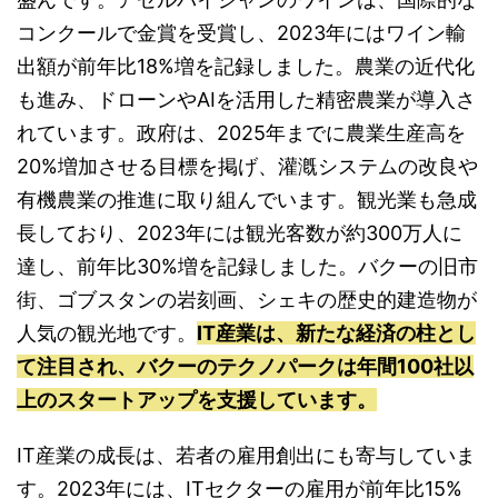
コンクールで金賞を受賞し、2023年にはワイン輸
出額が前年比18%増を記録しました。農業の近代化
も進み、ドローンやAIを活用した精密農業が導入さ
れています。政府は、2025年までに農業生産高を
20%増加させる目標を掲げ、灌漑システムの改良や
有機農業の推進に取り組んでいます。観光業も急成
長しており、2023年には観光客数が約300万人に
達し、前年比30%増を記録しました。バクーの旧市
街、ゴブスタンの岩刻画、シェキの歴史的建造物が
人気の観光地です。
IT産業は、新たな経済の柱とし
て注目され、バクーのテクノパークは年間100社以
上のスタートアップを支援しています。
IT産業の成長は、若者の雇用創出にも寄与していま
す。2023年には、ITセクターの雇用が前年比15%