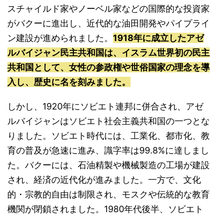
スチャイルド家やノーベル家などの国際的な投資家
がバクーに進出し、近代的な油田開発やパイプライ
ン建設が進められました。
1918年に成立したアゼ
ルバイジャン民主共和国は、イスラム世界初の民主
共和国として、女性の参政権や世俗国家の理念を導
入し、歴史に名を刻みました。
しかし、1920年にソビエト連邦に併合され、アゼ
ルバイジャンはソビエト社会主義共和国の一つとな
りました。ソビエト時代には、工業化、都市化、教
育の普及が急速に進み、識字率は99.8%に達しまし
た。バクーには、石油精製や機械製造の工場が建設
され、経済の近代化が進みました。一方で、文化
的・宗教的自由は制限され、モスクや伝統的な教育
機関が閉鎖されました。1980年代後半、ソビエト