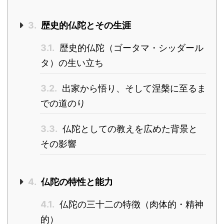
3.
歴史的仏陀とその生涯
3.1.
歴史的仏陀（ゴータマ・シッダール
タ）の生い立ち
3.2.
出家から悟り、そして涅槃に至るま
での道のり
3.3.
仏陀としての教えを広めた背景と
その影響
4.
仏陀の特性と能力
4.1.
仏陀の三十二の特徴（肉体的・精神
的）