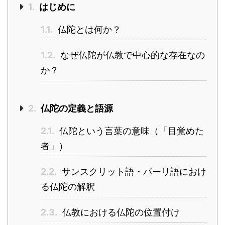
1.
はじめに
1.1.
仏陀とは何か？
1.2.
なぜ仏陀が仏教で中心的な存在なの
か？
2.
仏陀の定義と語源
2.1.
仏陀という言葉の意味（「目覚めた
者」）
2.2.
サンスクリット語・パーリ語におけ
る仏陀の解釈
2.3.
仏教における仏陀の位置付け