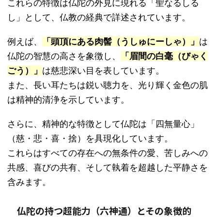
これらの特徴は仏陀の外見に現れる「聖なるしる
し」として、仏教の経典で詳述されています。
例えば、
「頭頂にある肉髻（うしゅにーしゃ）」
は
仏陀の智慧の高さを象徴し、
「眉間の白毫（びゃく
ごう）」
は慈悲深い目を表しています。
また、長い耳たちは鋭い聴力を、光り輝く金色の肌
は精神的清浄を示しています。
さらに、精神的な特徴として仏陀は「四無量心」
（慈・悲・喜・捨）を具現化しています。
これらはすべての存在への無条件の愛、苦しみへの
共感、喜びの共有、そして執着を超越した平静さを
含みます。
仏陀の持つ超能力（六神通）とその象徴的