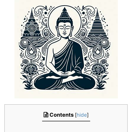
Contents
[
hide
]