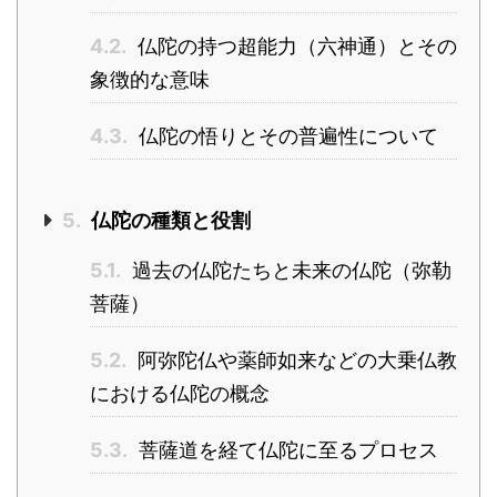
4.2.
仏陀の持つ超能力（六神通）とその
象徴的な意味
4.3.
仏陀の悟りとその普遍性について
5.
仏陀の種類と役割
5.1.
過去の仏陀たちと未来の仏陀（弥勒
菩薩）
5.2.
阿弥陀仏や薬師如来などの大乗仏教
における仏陀の概念
5.3.
菩薩道を経て仏陀に至るプロセス