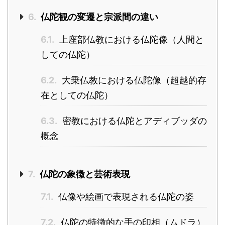
6.
仏陀観の変遷と宗派間の違い
6.1.
上座部仏教における仏陀像（人間と
しての仏陀）
6.2.
大乗仏教における仏陀像（超越的存
在としての仏陀）
6.3.
密教における仏陀とアディブッダの
概念
7.
仏陀の象徴と芸術表現
7.1.
仏像や絵画で表現される仏陀の姿
7.2.
仏陀の特徴的な手の印相（ムドラ）