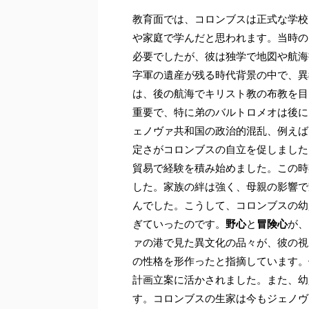
教育面では、コロンブスは正式な学校
や家庭で学んだと思われます。当時の
必要でしたが、彼は独学で地図や航海
字軍の遺産が残る時代背景の中で、異
は、後の航海でキリスト教の布教を目
重要で、特に弟のバルトロメオは後に
ェノヴァ共和国の政治的混乱、例えば
定さがコロンブスの自立を促しました
貿易で経験を積み始めました。この時
した。家族の絆は強く、母親の影響で
んでした。こうして、コロンブスの幼
ぎていったのです。
野心
と
冒険心
が、
ァの港で見た異文化の品々が、彼の視
の性格を形作ったと指摘しています。
計画立案に活かされました。また、幼
す。コロンブスの生家は今もジェノヴ