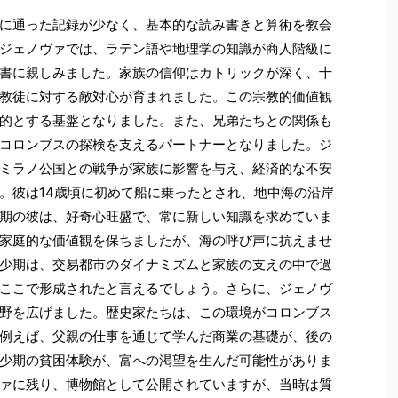
に通った記録が少なく、基本的な読み書きと算術を教会
ジェノヴァでは、ラテン語や地理学の知識が商人階級に
書に親しみました。家族の信仰はカトリックが深く、十
教徒に対する敵対心が育まれました。この宗教的価値観
的とする基盤となりました。また、兄弟たちとの関係も
コロンブスの探検を支えるパートナーとなりました。ジ
ミラノ公国との戦争が家族に影響を与え、経済的な不安
。彼は14歳頃に初めて船に乗ったとされ、地中海の沿岸
期の彼は、好奇心旺盛で、常に新しい知識を求めていま
家庭的な価値観を保ちましたが、海の呼び声に抗えませ
少期は、交易都市のダイナミズムと家族の支えの中で過
ここで形成されたと言えるでしょう。さらに、ジェノヴ
野を広げました。歴史家たちは、この環境がコロンブス
例えば、父親の仕事を通じて学んだ商業の基礎が、後の
少期の貧困体験が、富への渇望を生んだ可能性がありま
ァに残り、博物館として公開されていますが、当時は質