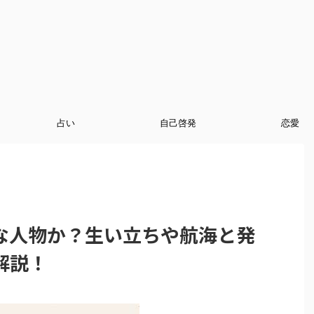
占い
自己啓発
恋愛
な人物か？生い立ちや航海と発
解説！