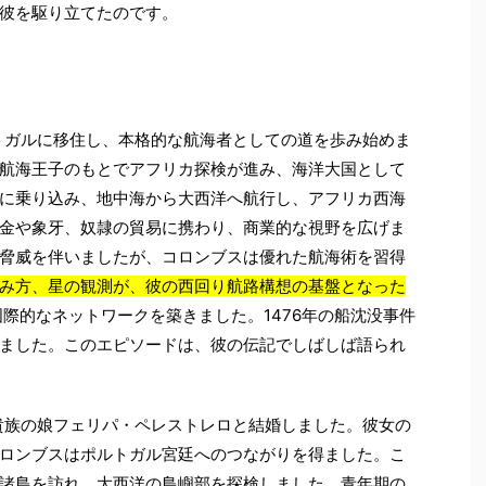
彼を駆り立てたのです。
ルトガルに移住し、本格的な航海者としての道を歩み始めま
航海王子のもとでアフリカ探検が進み、海洋大国として
に乗り込み、地中海から大西洋へ航行し、アフリカ西海
金や象牙、奴隷の貿易に携わり、商業的な視野を広げま
脅威を伴いましたが、コロンブスは優れた航海術を習得
み方、星の観測が、彼の西回り航路構想の基盤となった
際的なネットワークを築きました。1476年の船沈没事件
ました。このエピソードは、彼の伝記でしばしば語られ
の貴族の娘フェリパ・ペレストレロと結婚しました。彼女の
ロンブスはポルトガル宮廷へのつながりを得ました。こ
諸島を訪れ、大西洋の島嶼部を探検しました。青年期の