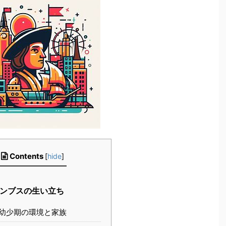
Contents
[
hide
]
ンブスの生い立ち
幼少期の環境と家族