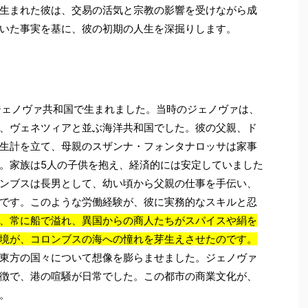
生まれた彼は、交易の活気と宗教の影響を受けながら成
いた事実を基に、彼の初期の人生を深掘りします。
のジェノヴァ共和国で生まれました。当時のジェノヴァは、
、ヴェネツィアと並ぶ海洋共和国でした。彼の父親、ド
生計を立て、母親のスザンナ・フォンタナロッサは家事
。家族は5人の子供を抱え、経済的には安定していました
ンブスは長男として、幼い頃から父親の仕事を手伝い、
です。このような労働経験が、彼に実務的なスキルと忍
、常に船で溢れ、異国からの商人たちがスパイスや絹を
境が、コロンブスの海への憧れを芽生えさせたのです。
東方の国々について想像を膨らませました。ジェノヴァ
徴で、港の喧騒が日常でした。この都市の商業文化が、
。