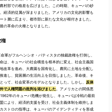
農村部での格差を広げました。この時期、キューバの砂
、経済的従属が深まりました。アメリカの文化的影響も
ート層に広まり、都市部に新たな文化が根付きました。
後の革命の火種となりました。
政権
る革命軍がフルヘンシオ・バティスタの独裁政権を打倒し、
命は、キューバの社会構造を根本的に変え、社会主義国
地改革を進め、大農園を国有化し、農民に土地を分配し
推進し、貧困層の生活向上を目指しました。革命後、キ
とって、社会変革のモデルとなりました。しかし、
反体
外で人権問題の批判を浴びました
。アメリカとの関係悪
や1962年のキューバ危機が発生し、キューバは冷戦の最前
盟により、経済的支援を受け、社会主義体制を維持しま
カストロの指導は、キューバのアイデンティティを形成