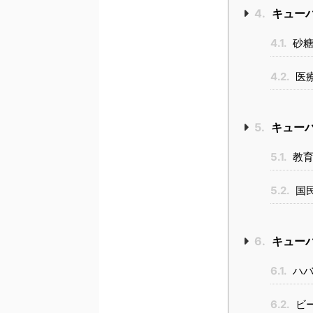
4.
キュー
4.1.
砂糖
4.2.
医
5.
キュー
5.1.
教育
5.2.
国
6.
キュー
6.1.
ハバ
6.2.
ビ