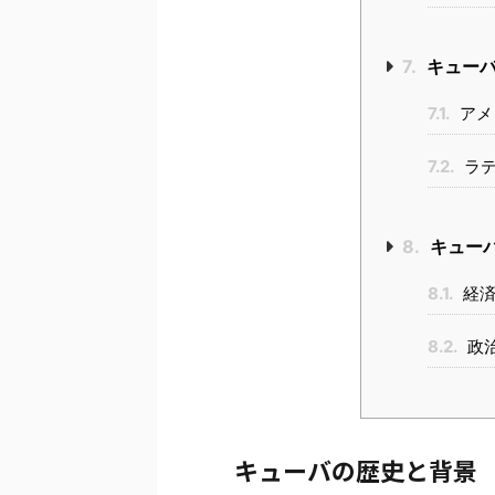
7.
キューバ
7.1.
アメ
7.2.
ラテ
8.
キュー
8.1.
経済
8.2.
政
キューバの歴史と背景