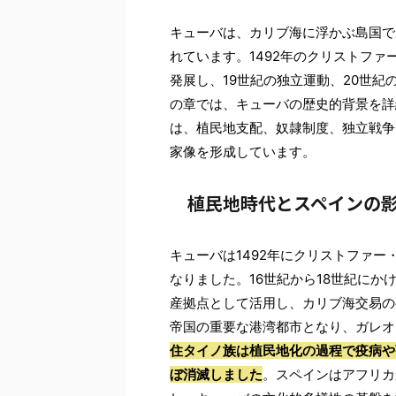
キューバは、カリブ海に浮かぶ島国で
れています。1492年のクリストフ
発展し、19世紀の独立運動、20世
の章では、キューバの歴史的背景を詳
は、植民地支配、奴隷制度、独立戦争
家像を形成しています。
植民地時代とスペインの
キューバは1492年にクリストファ
なりました。16世紀から18世紀に
産拠点として活用し、カリブ海交易の
帝国の重要な港湾都市となり、ガレオ
住タイノ族は植民地化の過程で疫病や
ぼ消滅しました
。スペインはアフリカ