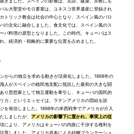
築きました。スペインの影響は、言語、建築、宗教にも
バル大聖堂やモロ要塞は、ユネスコ世界遺産に登録され
カトリック教会は社会の中心となり、スペイン風のバロ
バの文化に融合しました。食文化では、スペイン風のス
ーバ料理の原型となりました。この時代、キューバはス
れ、経済的・戦略的に重要な位置を占めました。
入
ンからの独立を求める動きが活発化しました。1868年の
識人がスペインの植民地支配に抵抗した最初の大きな闘
あり思想家として独立運動を牽引し、キューバの国民的
リカ」というエッセイは、ラテンアメリカの団結を訴
ジを発信しました。1898年の米西戦争でアメリカが介入
たしましたが、
アメリカの影響下に置かれ、事実上の従
項により、アメリカはキューバの内政に干渉する権利を
設置しました。アメリカ資本による砂糖プランテーショ