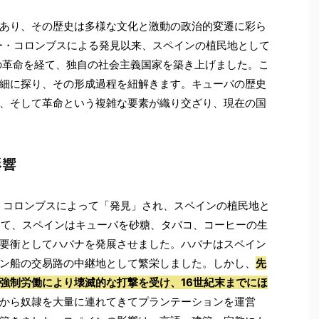
あり、その歴史は多様な文化と激動の政治的変遷に彩ら
ァー・コロンブスによる発見以来、スペインの植民地として
紀の革命を経て、独自の社会主義国家を築き上げました。こ
細に探り、その形成過程を紐解きます。キューバの歴史
、そして革命という複雑な要素が織り交ざり、現在の国
影響
ー・コロンブスによって「発見」され、スペインの植民地と
かけて、スペインはキューバを砂糖、タバコ、コーヒーの生
要衝としてハバナを発展させました。ハバナはスペイン
ン船の交易路の中継地として繁栄しました。しかし、
先
強制労働により壊滅的な打撃を受け、16世紀末までにほ
から奴隷を大量に連れてきてプランテーションを運営