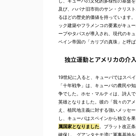
し、キューバの文化的多様性の基盤を
及び、ハバナ旧市街のサン・クリスト
るほどの歴史的価値を持っています。
ック建築やフラメンコの要素がキュー
ープやタパスが導入され、現代のキュ
ペイン帝国の「カリブの真珠」と呼ば
独立運動とアメリカの介
19世紀に入ると、キューバではスペイ
「十年戦争」は、キューバの農民や知
争でした。ホセ・マルティは、詩人で
英雄となりました。彼の「我々のアメ
え、植民地主義に対する強いメッセー
し、キューバはスペインから独立を果
属国家となりました
。プラット改正条
確保し、グアンタナモ湾に軍事基地を