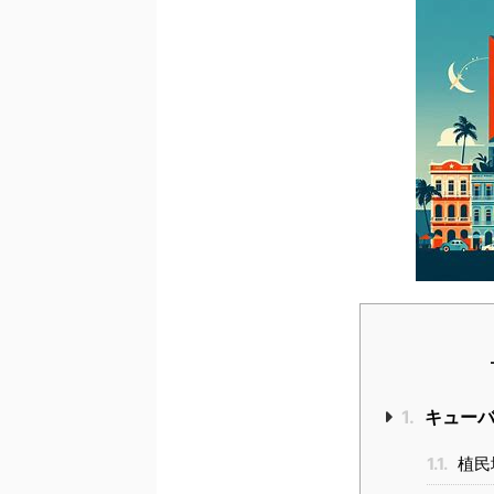
1.
キューバ
1.1.
植民