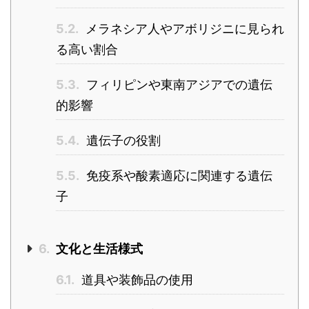
5.2.
メラネシア人やアボリジニに見られ
る高い割合
5.3.
フィリピンや東南アジアでの遺伝
的影響
5.4.
遺伝子の役割
5.5.
免疫系や酸素適応に関連する遺伝
子
6.
文化と生活様式
6.1.
道具や装飾品の使用