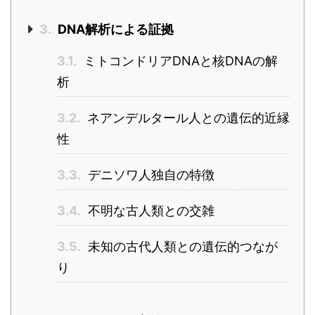
3.
DNA解析による証拠
3.1.
ミトコンドリアDNAと核DNAの解
析
3.2.
ネアンデルタール人との遺伝的近縁
性
3.3.
デニソワ人独自の特徴
3.4.
不明な古人類との交雑
3.5.
未知の古代人類との遺伝的つなが
り