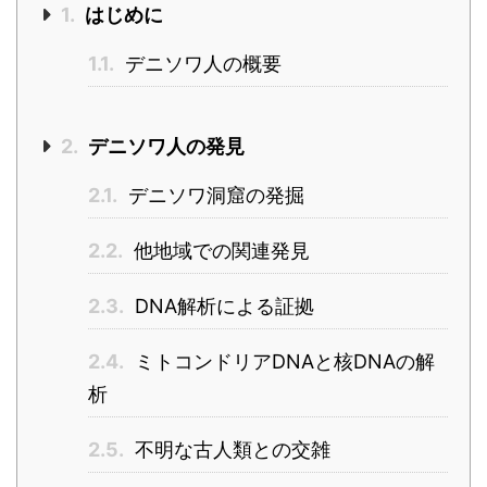
1.
はじめに
1.1.
デニソワ人の概要
2.
デニソワ人の発見
2.1.
デニソワ洞窟の発掘
2.2.
他地域での関連発見
2.3.
DNA解析による証拠
2.4.
ミトコンドリアDNAと核DNAの解
析
2.5.
不明な古人類との交雑