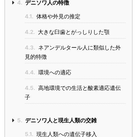
4.
デニソワ人の特徴
4.1.
体格や外見の推定
4.2.
大きな臼歯とがっしりした顎
4.3.
ネアンデルタール人に類似した外
見的特徴
4.4.
環境への適応
4.5.
高地環境での生活と酸素適応遺伝
子
5.
デニソワ人と現生人類の交雑
5.1.
現生人類への遺伝子移入