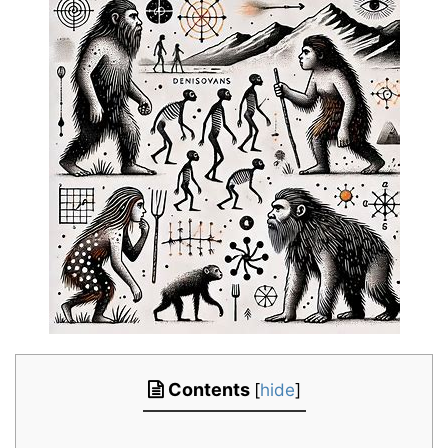
Contents
[
hide
]