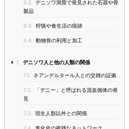
6.2.
デニソワ洞窟で発見された石器や骨
製品
6.3.
狩猟や食生活の痕跡
6.4.
動物骨の利用と加工
7.
デニソワ人と他の人類の関係
7.1.
ネアンデルタール人との交雑の証拠
7.2.
「デニー」と呼ばれる混血個体の発
見
7.3.
現生人類以外との関係
7.4.
進化史の複雑なネットワーク