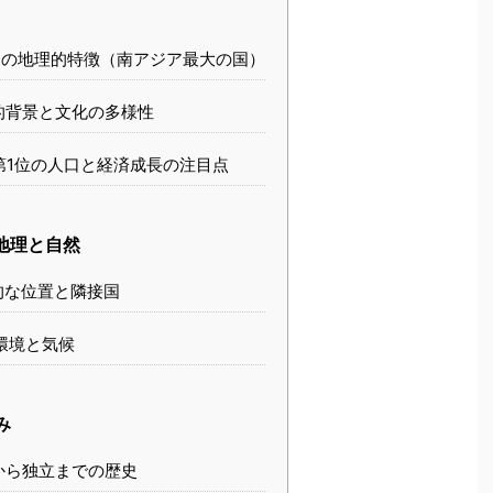
の地理的特徴（南アジア最大の国）
的背景と文化の多様性
第1位の人口と経済成長の注目点
地理と自然
的な位置と隣接国
環境と気候
み
から独立までの歴史