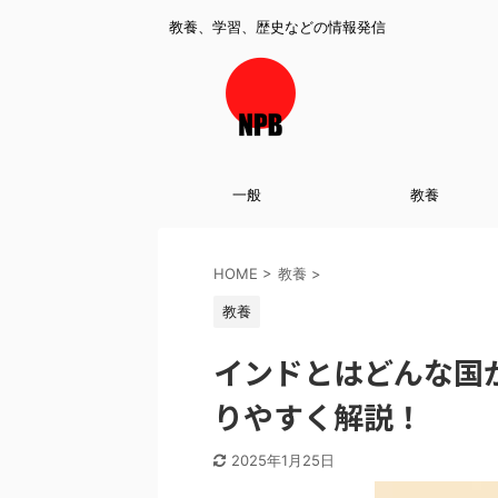
教養、学習、歴史などの情報発信
一般
教養
HOME
>
教養
>
教養
インドとはどんな国
りやすく解説！
2025年1月25日