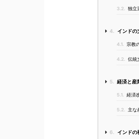
3.2.
独立
4.
インドの
4.1.
宗教
4.2.
伝統
5.
経済と産
5.1.
経済
5.2.
主な
6.
インドの