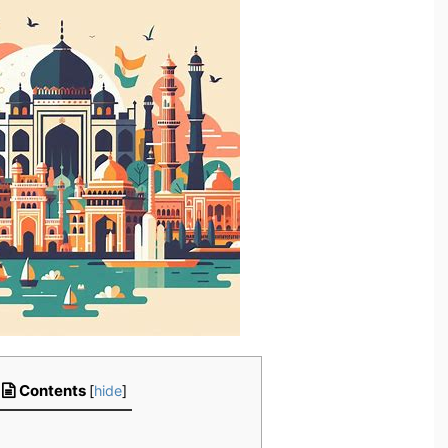
Contents
[
hide
]