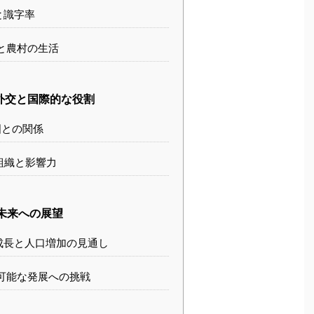
と識字率
と農村の生活
外交と国際的な役割
との関係
組織と影響力
未来への展望
成長と人口増加の見通し
可能な発展への挑戦