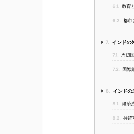
6.1.
教育
6.2.
都市
7.
インドの
7.1.
周辺国
7.2.
国際
8.
インドの
8.1.
経済
8.2.
持続