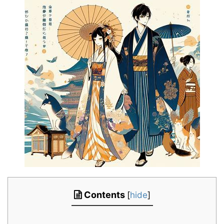
Contents
[
hide
]