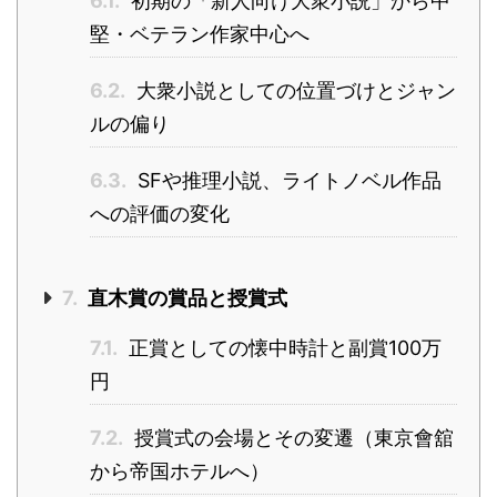
6.1.
初期の「新人向け大衆小説」から中
堅・ベテラン作家中心へ
6.2.
大衆小説としての位置づけとジャン
ルの偏り
6.3.
SFや推理小説、ライトノベル作品
への評価の変化
7.
直木賞の賞品と授賞式
7.1.
正賞としての懐中時計と副賞100万
円
7.2.
授賞式の会場とその変遷（東京會舘
から帝国ホテルへ）