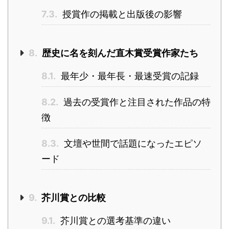
7.3.
授賞作の掲載と出版後の影響
8.
歴史に名を刻んだ直木賞受賞作家たち
8.1.
最年少・最年長・最速受賞の記録
8.2.
過去の受賞作と注目された作品の特
徴
8.3.
文壇や世間で話題になったエピソ
ード
9.
芥川賞との比較
9.1.
芥川賞との選考基準の違い