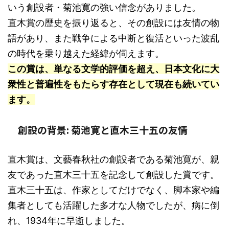
いう創設者・菊池寛の強い信念がありました。
直木賞の歴史を振り返ると、その創設には友情の物
語があり、また戦争による中断と復活といった波乱
の時代を乗り越えた経緯が伺えます。
この賞は、単なる文学的評価を超え、日本文化に大
衆性と普遍性をもたらす存在として現在も続いてい
ます。
創設の背景: 菊池寛と直木三十五の友情
直木賞は、文藝春秋社の創設者である菊池寛が、親
友であった直木三十五を記念して創設した賞です。
直木三十五は、作家としてだけでなく、脚本家や編
集者としても活躍した多才な人物でしたが、病に倒
れ、1934年に早逝しました。