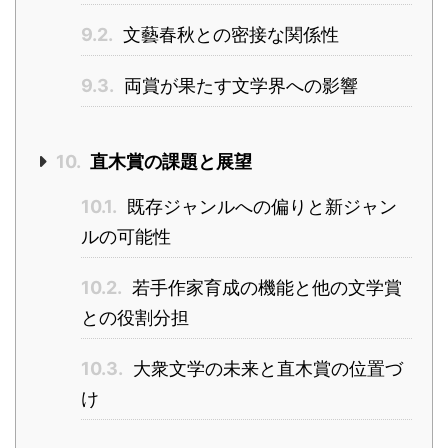
9.2.
文藝春秋との密接な関係性
9.3.
両賞が果たす文学界への影響
10.
直木賞の課題と展望
10.1.
既存ジャンルへの偏りと新ジャン
ルの可能性
10.2.
若手作家育成の機能と他の文学賞
との役割分担
10.3.
大衆文学の未来と直木賞の位置づ
け