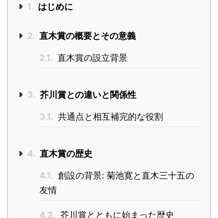
1.
はじめに
2.
直木賞の概要とその意義
2.1.
直木賞の設立背景
3.
芥川賞との違いと関係性
3.1.
共通点と相互補完的な役割
4.
直木賞の歴史
4.1.
創設の背景: 菊池寛と直木三十五の
友情
4.2.
芥川賞とともに始まった歴史