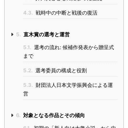
4.3.
戦時中の中断と戦後の復活
5.
直木賞の選考と運営
5.1.
選考の流れ: 候補作発表から贈呈式
まで
5.2.
選考委員の構成と役割
5.3.
財団法人日本文学振興会による運
営
6.
対象となる作品とその傾向