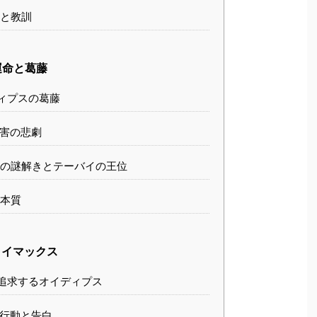
と教訓
運命と葛藤
ィプスの葛藤
害の悲劇
の謎解きとテーバイの王位
本質
ライマックス
追求するオイディプス
行動と告白