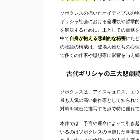
ソポクレスの描いたオイディプスの物
ギリシャ社会における倫理観や哲学的
を解決するために、王としての責務を
中で
自身が抱える悲劇的な秘密
にたど
の物語の構成は、登場人物たちの心理
で多くの作家や思想家に影響を与え続
古代ギリシャの三大悲劇
ソポクレスは、アイスキュロス、エウ
最も人気の高い劇作家として知られて
対峙を緻密に描写する点で特に優れて
本作では、予言や運命によって引き起
いるのはソポクレスの卓越した脚本技