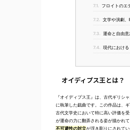
7.1.
フロイトのエ
7.2.
文学や演劇、
7.3.
運命と自由意
7.4.
現代における
オイディプス王とは？
『オイディプス王』は、古代ギリシャ
に執筆した戯曲です。この作品は、ギ
古代文学史において特に高い評価を受
が運命の力に翻弄される姿が描かれて
不可避性の対立
が浮き彫りにされてい