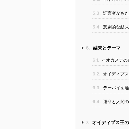
5.3.
証言者がもた
5.4.
悲劇的な結末
6.
結末とテーマ
6.1.
イオカステの
6.2.
オイディプス
6.3.
テーバイを離
6.4.
運命と人間の
7.
オイディプス王の