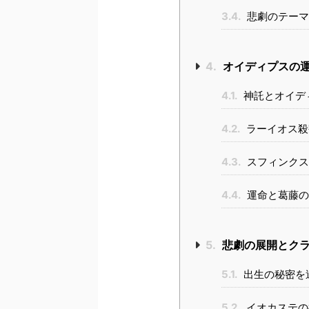
3.4.
悲劇のテーマ
4.
オイディプスの
4.1.
神託とオイデ
4.2.
ラーイオス殺
4.3.
スフィンクス
4.4.
運命と葛藤の
5.
悲劇の展開とク
5.1.
出生の秘密を
5.2.
イオカステの