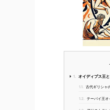
1.
オイディプス王と
1.1.
古代ギリシャ
1.2.
テーバイ王オ