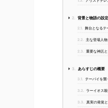
1.3.
アリストテレ
2.
背景と物語の設
2.1.
舞台となるテ
2.2.
主な登場人物
2.3.
重要な神託と
3.
あらすじの概要
3.1.
テーバイを襲
3.2.
ラーイオス殺
3.3.
真実の発覚と