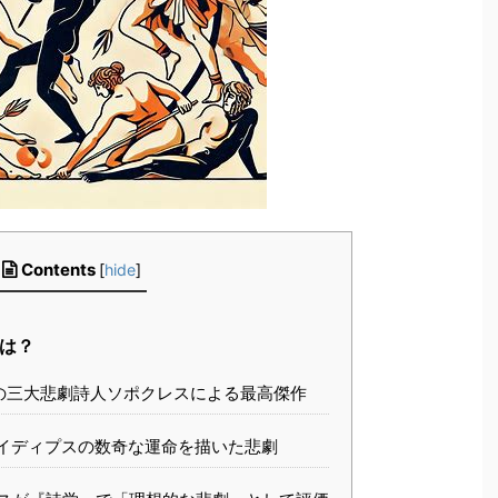
Contents
[
hide
]
は？
の三大悲劇詩人ソポクレスによる最高傑作
イディプスの数奇な運命を描いた悲劇