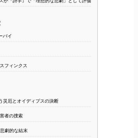
スが『詩学』で「理想的な悲劇」として評価
定
ーバイ
スフィンクス
う災厄とオイディプスの決断
害者の捜索
悲劇的な結末