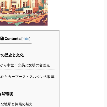
Contents
[
hide
]
ンの歴史と文化
から中世：交易と文明の交差点
化とカーブース・スルタンの改革
自然環境
な地形と気候の魅力