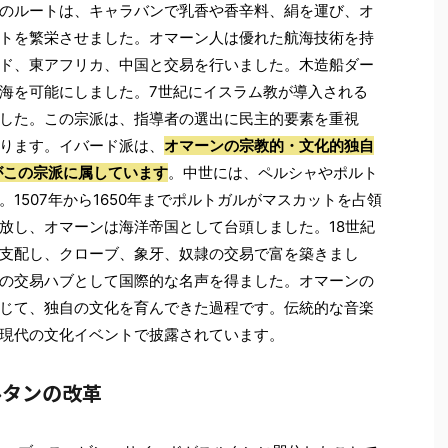
のルートは、キャラバンで乳香や香辛料、絹を運び、オ
トを繁栄させました。オマーン人は優れた航海技術を持
ド、東アフリカ、中国と交易を行いました。木造船ダー
海を可能にしました。7世紀にイスラム教が導入される
した。この宗派は、指導者の選出に民主的要素を重視
ります。イバード派は、
オマーンの宗教的・文化的独自
がこの宗派に属しています
。中世には、ペルシャやポルト
1507年から1650年までポルトガルがマスカットを占領
放し、オマーンは海洋帝国として台頭しました。18世紀
支配し、クローブ、象牙、奴隷の交易で富を築きまし
の交易ハブとして国際的な名声を得ました。オマーンの
じて、独自の文化を育んできた過程です。伝統的な音楽
現代の文化イベントで披露されています。
ルタンの改革