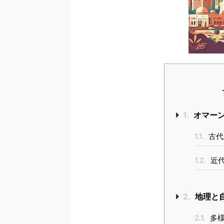
1.
オマー
1.1.
古代
1.2.
近代
2.
地理と
2.1.
多様