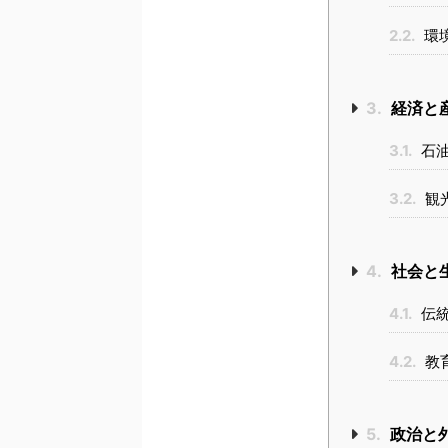
2.2.
環
3.
経済と
3.1.
石油
3.2.
観
4.
社会と
4.1.
伝統
4.2.
教
5.
政治と