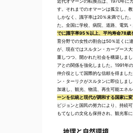
近代オマーンの転換点は、1970年
す。それまでのオマーンは孤立し、教
しかなく、識字率は20％未満でした
た。全国に学校、病院、道路、電気・
でに識字率95％以上、平均寿命78歳
育分野での女性の割合は50％近くに達
が、現在ではスルタン・カーブース大
重しつつ、開かれた社会を構築しまし
アとの関係を強化しました。1991年
仲介役として国際的な信頼を得ました
ン・ターリクがスルタンに即位しまし
加速し、観光、物流、再生可能エネル
ーンを伝統と現代が調和する国家に変
ビジョンと国民の努力により、持続可
もてなしの文化も保持され、観光客に
地理と自然環境