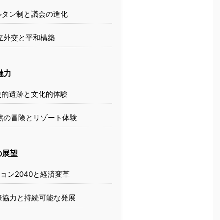
タン制と議会の進化
立外交と平和構築
魅力
的遺跡と文化的体験
然の冒険とリゾート体験
の展望
ョン2040と経済変革
際協力と持続可能な発展