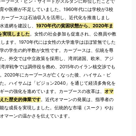
にカーブース・ビン・サイードがスルタンに即位したことで
育や医療が不足していました。1960年代には学校が3校
。カーブースは石油収入を活用し、近代化を推進しまし
水道網を建設し、
1970年代の貧困状態から、2020年ま
を実現しました
。女性の社会参加も促進され、公務員や教
します。1970年代には女性の大学進学はほぼ皆無でした
学の学生の約半数が女性です。カーブースは、伝統を尊
た。外交では中立政策を採用し、湾岸諸国、欧米、アジ
の湾岸戦争では調停役を務め、2015年のイラン核交渉でも
。2020年にカーブースが亡くなった後、ハイサム・ビ
た。ハイサムは「ビジョン2040」を通じて経済多角化を
ギーの強化を進めています。カーブースの改革は、
オマ
えた歴史的偉業です
。近代オマーンの発展は、指導者の
能な成長を実現しました。伝統的な市場（スーク）やお
オマーンの温かさを伝えています。