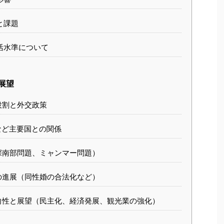
と課題
活水準について
展望
役割と外交政策
など主要国との関係
深南部問題、ミャンマー問題）
の進展（同性婚の合法化など）
向性と展望（民主化、経済発展、観光業の強化）