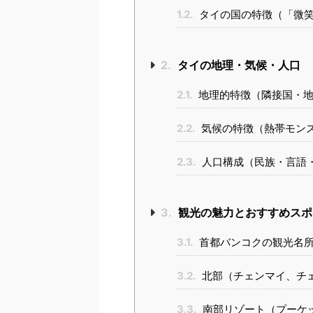
1.2.
タイの国の特徴（「微笑
2.
タイの地理・気候・人口
2.1.
地理的特徴（隣接国・地
2.2.
気候の特徴（熱帯モン
2.3.
人口構成（民族・言語
3.
観光の魅力とおすすめスポ
3.1.
首都バンコクの観光名所
3.2.
北部（チェンマイ、チ
3.3.
南部リゾート（プーケ