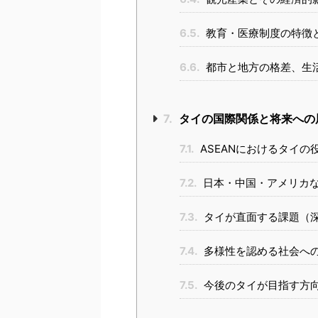
6.5.
教育・医療制度の特徴
6.6.
都市と地方の格差、生
7.
タイの国際関係と将来への
7.1.
ASEANにおけるタイの
7.2.
日本・中国・アメリカ
7.3.
タイが直面する課題（
7.4.
多様性を認める社会へ
7.5.
今後のタイが目指す方