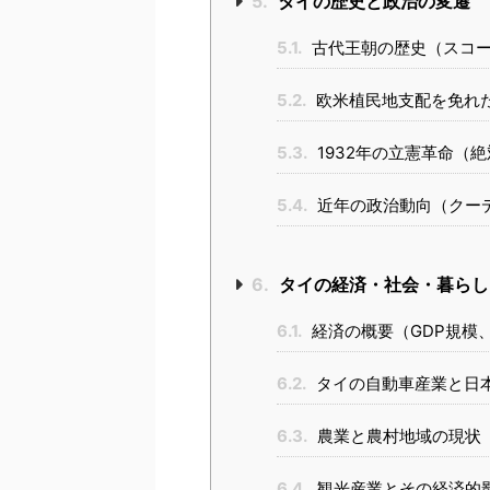
5.
タイの歴史と政治の変遷
5.1.
古代王朝の歴史（スコー
5.2.
欧米植民地支配を免れ
5.3.
1932年の立憲革命（
5.4.
近年の政治動向（クー
6.
タイの経済・社会・暮らし
6.1.
経済の概要（GDP規模
6.2.
タイの自動車産業と日
6.3.
農業と農村地域の現状
6.4.
観光産業とその経済的