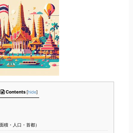
Contents
[
hide
]
面積・人口・首都）