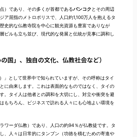
年時点）であり、その多くが首都である
バンコク
とその周辺
ア屈指のメトロポリスで、人口約1,100万人を抱えるタ
歴史的な仏教寺院を中心に観光資源も豊富でありなが
層ビルも立ち並び、現代的な発展と伝統が見事に調和し
みの国」、独自の文化、仏教社会など）
miles）」として世界中で知られていますが、その呼称はタイ
とに由来します。これは表面的なものではなく、タイの
す。タイ人は他者との調和を大切にし、対立や衝突を避
はもちろん、ビジネスで訪れる人々にも心地よい環境を
ラワーダ仏教）であり、人口の約94％が仏教徒です。タ
し、人々は日常的にタンブン（功徳を積むための寄進や