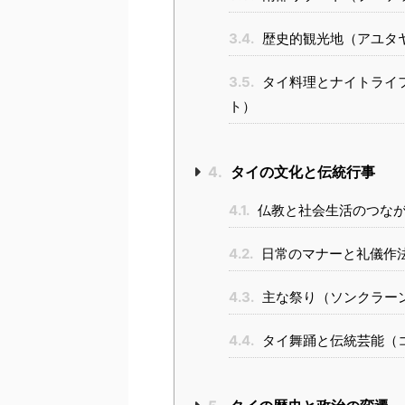
3.4.
歴史的観光地（アユタ
3.5.
タイ料理とナイトライ
ト）
4.
タイの文化と伝統行事
4.1.
仏教と社会生活のつなが
4.2.
日常のマナーと礼儀作
4.3.
主な祭り（ソンクラー
4.4.
タイ舞踊と伝統芸能（