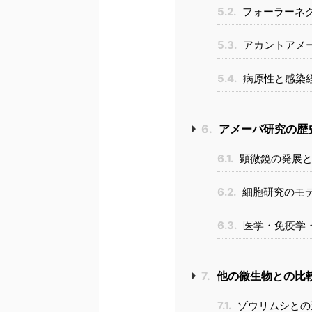
5.2.
フォーラーネ
5.3.
アカントアメ
5.4.
病原性と感染
6.
アメーバ研究の歴
6.1.
顕微鏡の発展と
6.2.
細胞研究のモ
6.3.
医学・免疫学
7.
他の微生物との比
7.1.
ゾウリムシとの違