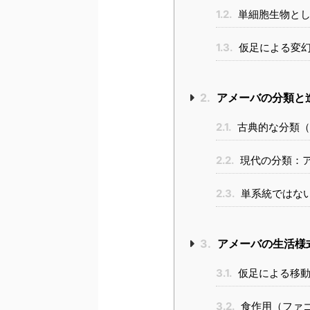
1.2.
単細胞生物とし
1.3.
仮足による変
2.
アメーバの分類と
2.1.
古典的な分類（
2.2.
現代の分類：
2.3.
単系統ではな
3.
アメーバの生活様
3.1.
仮足による移動
3.2.
食作用（ファ