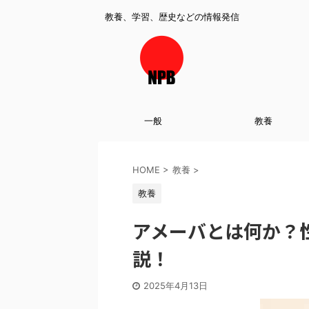
教養、学習、歴史などの情報発信
一般
教養
HOME
>
教養
>
教養
アメーバとは何か？
説！
2025年4月13日