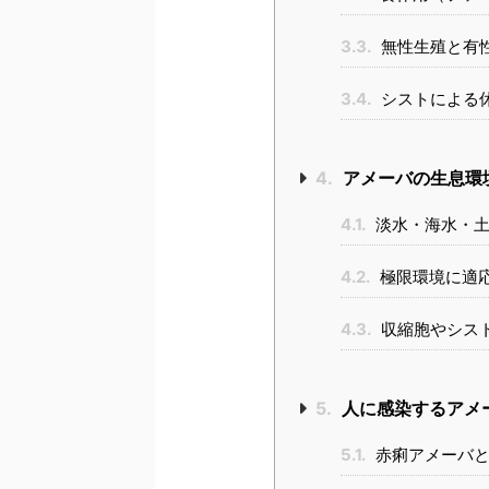
3.3.
無性生殖と有
3.4.
シストによる
4.
アメーバの生息環
4.1.
淡水・海水・土
4.2.
極限環境に適
4.3.
収縮胞やシス
5.
人に感染するアメ
5.1.
赤痢アメーバと