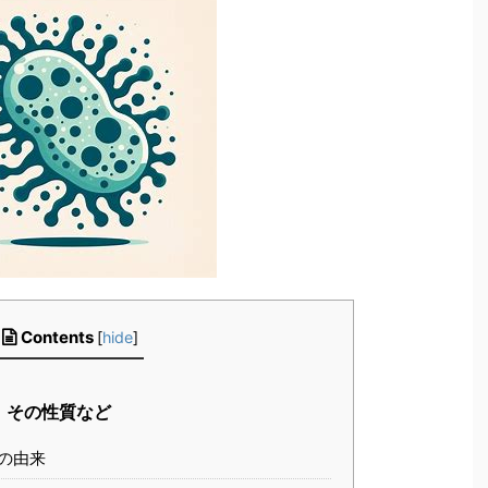
Contents
[
hide
]
、その性質など
の由来