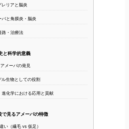
グレリアと脳炎
ーバと角膜炎・脳炎
経路・治療法
史と科学的意義
アメーバの発見
デル生物としての役割
・進化学における応用と貢献
較で見るアメーバの特徴
い（繊毛 vs 仮足）