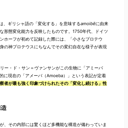
前は、ギリシャ語の「変化する」を意味する
amoibē
に由来
な形態変化能力を反映したものです。1750年代、ドイツ
ンホーフが初めて記録した際には、「小さなプロテウ
身の神プロテウスにちなんでその変幻自在な様子が表現
ボリー・ド・サン＝ヴァンサンがこの生物に「アミーバ
終的に現在の「アメーバ（Amoeba）」という表記が定着
察者が最も強く印象づけられたその「変化し続ける」性
構造
が、その内部には驚くほど多機能な構造が備わっていま