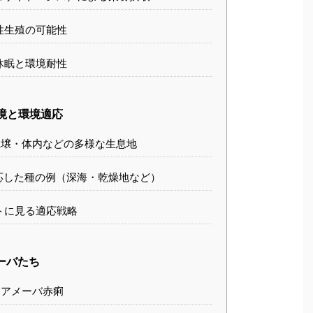
性生殖の可能性
休眠と環境耐性
境と環境適応
壌・体内などの多様な生息地
応した種の例（深海・乾燥地など）
トに見る適応戦略
ーバたち
アメーバ赤痢