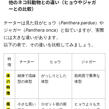
他のネコ科動物との違い（ヒョウやジャガ
ーとの比較）
チーターは見た目がヒョウ（
Panthera pardus
）や
ジャガー（
Panthera onca
）と似ていますが、実際
には大きな違いがあります。
以下の表で、その違いを比較してみましょう。
特
チーター
ヒョウ
ジャガー
徴
体
細身で流線
がっしりとした
筋肉質で重厚な
の
型の体型
体型
体型
特
徴
模
小さな黒い
ロゼット状の斑
ヒョウよりも大