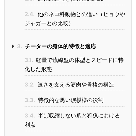
2.4.
他のネコ科動物との違い（ヒョウや
ジャガーとの比較）
3.
チーターの身体的特徴と適応
3.1.
軽量で流線型の体型とスピードに特
化した形態
3.2.
速さを支える筋肉や骨格の構造
3.3.
特徴的な黒い涙模様の役割
3.4.
半ば収縮しない爪と狩猟における
利点