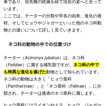
果であり、祖先種の絶滅を経て現在の姿へと至って
います。
ここでは、チーターの分類や学名の由来、進化の過
程、そしてヒョウやジャガーといった他のネコ科動
物との違いについて詳しく見ていきます。
ネコ科の動物の中での位置づけ
チーター（
Acinonyx jubatus
）は、ネコ科
（
Felidae
）に属する哺乳類ですが、
ネコ科の中で
も特異な進化を遂げた
動物として知られています。
ネコ科の動物は大きく「ヒョウ亜科
（Pantherinae）」と「ネコ亜科（Felinae）」に分
類され、チーターは後者のネコ亜科に属します。
ヒョウ亜科にはライオンやトラ、ヒョウ、ジャガー