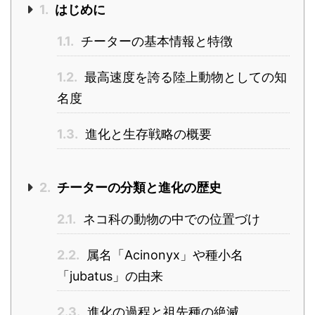
1.
はじめに
1.1.
チーターの基本情報と特徴
1.2.
最高速度を誇る陸上動物としての知
名度
1.3.
進化と生存戦略の概要
2.
チーターの分類と進化の歴史
2.1.
ネコ科の動物の中での位置づけ
2.2.
属名「Acinonyx」や種小名
「jubatus」の由来
2.3.
進化の過程と祖先種の絶滅