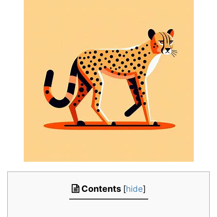
Contents
[
hide
]