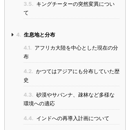
3.5.
キングチーターの突然変異につい
て
4.
生息地と分布
4.1.
アフリカ大陸を中心とした現在の分
布
4.2.
かつてはアジアにも分布していた歴
史
4.3.
砂漠やサバンナ、疎林など多様な
環境への適応
4.4.
インドへの再導入計画について