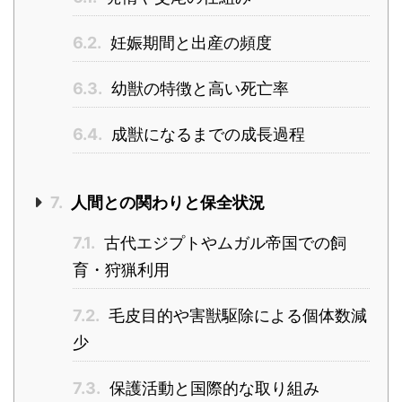
6.2.
妊娠期間と出産の頻度
6.3.
幼獣の特徴と高い死亡率
6.4.
成獣になるまでの成長過程
7.
人間との関わりと保全状況
7.1.
古代エジプトやムガル帝国での飼
育・狩猟利用
7.2.
毛皮目的や害獣駆除による個体数減
少
7.3.
保護活動と国際的な取り組み