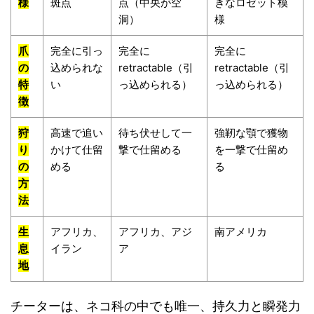
様
斑点
点（中央が空
きなロゼット模
洞）
様
爪
完全に引っ
完全に
完全に
の
込められな
retractable（引
retractable（引
特
い
っ込められる）
っ込められる）
徴
狩
高速で追い
待ち伏せして一
強靭な顎で獲物
り
かけて仕留
撃で仕留める
を一撃で仕留め
の
める
る
方
法
生
アフリカ、
アフリカ、アジ
南アメリカ
息
イラン
ア
地
チーターは、ネコ科の中でも唯一、持久力と瞬発力