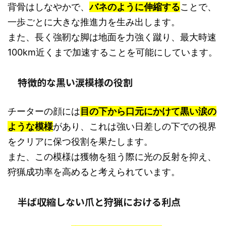
背骨はしなやかで、
バネのように伸縮する
ことで、
一歩ごとに大きな推進力を生み出します。
また、長く強靭な脚は地面を力強く蹴り、最大時速
100km近くまで加速することを可能にしています。
特徴的な黒い涙模様の役割
チーターの顔には
目の下から口元にかけて黒い涙の
ような模様
があり、これは強い日差しの下での視界
をクリアに保つ役割を果たします。
また、この模様は獲物を狙う際に光の反射を抑え、
狩猟成功率を高めると考えられています。
半ば収縮しない爪と狩猟における利点