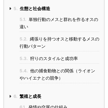
5.
生態と社会構造
5.1.
単独行動のメスと群れを作るオスの
違い
5.2.
縄張りを持つオスと移動するメスの
行動パターン
5.3.
狩りのスタイルと成功率
5.4.
他の捕食動物との関係（ライオン
やハイエナとの競争）
6.
繁殖と成長
6.1.
発情や交尾の仕組み