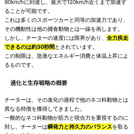
90km/hに到達し、最大で120km/h近くまで加速す
ることが可能です。
これは多くのスポーツカーと同等の加速力であり、
その機動性は他の捕食動物とは一線を画します。
しかし、チーターの速度には限界があり、
全力疾走
できるのは約30秒間
とされています。
この制限は、急激なエネルギー消費と体温上昇によ
るものです。
進化と生存戦略の概要
チーターは、その進化の過程で他のネコ科動物とは
異なる特徴を獲得してきました。
一般的なネコ科動物が筋力と咬合力を重視するのに
対し、チーターは
瞬発力と持久力のバランス
を取る