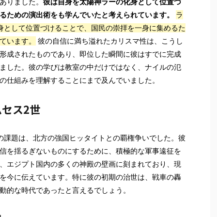
ありました。
彼は自身を太陽神ラーの化身として位置づ
るための演出術をも学んでいたと考えられています。
ラ
身として位置づけることで、国民の崇拝を一身に集めるた
ています。
彼の自信に満ち溢れたカリスマ性は、こうし
形成されたものであり、即位した瞬間に彼はすでに完成
ました。彼の学びは教室の中だけではなく、ナイルの氾
の仕組みを理解することにまで及んでいました。
セス2世
の課題は、北方の強国ヒッタイトとの覇権争いでした。彼
信を揺るぎないものにするために、積極的な軍事遠征を
、エジプト国内の多くの神殿の壁画に刻まれており、現
を今に伝えています。特に彼の初期の治世は、戦車の轟
動的な時代であったと言えるでしょう。