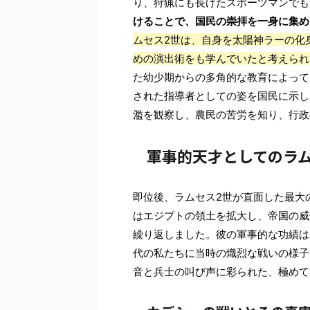
り、狩猟にも長けたスポーツマンでも
けることで、国民の崇拝を一身に集め
ムセス2世は、自身を太陽神ラーの化
めの演出術をも学んでいたと考えられ
た幼少期からの多角的な教育によって
された指導者としての姿を国民に示し
濫を観察し、農民の苦労を知り、行政
軍事的天才としてのラム
即位後、ラムセス2世が直面した最大
はエジプトの領土を拡大し、帝国の威
繰り返しました。彼の軍事的な功績は
代の私たちに当時の熾烈な戦いの様子
音と兵士の叫び声に彩られた、極めて