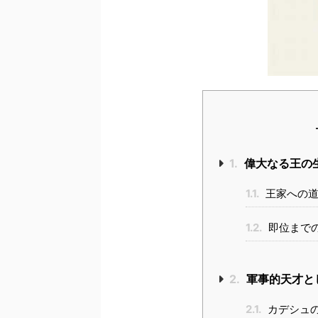
1.
偉大なる王の
1.1.
王家への道
1.2.
即位まで
2.
軍事的天才と
2.1.
カデシュ