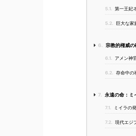
5.1.
第一王妃
5.2.
巨大な家
6.
宗教的権威の
6.1.
アメン神
6.2.
存命中の
7.
永遠の命：ミ
7.1.
ミイラの発
7.2.
現代エジ