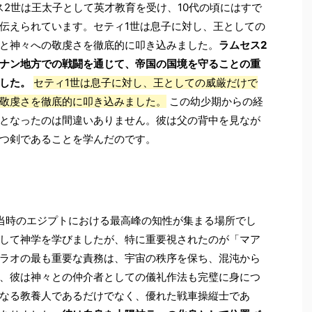
ス2世は王太子として英才教育を受け、10代の頃にはすで
伝えられています。セティ1世は息子に対し、王としての
と神々への敬虔さを徹底的に叩き込みました。
ラムセス2
ナン地方での戦闘を通じて、帝国の国境を守ることの重
した。
セティ1世は息子に対し、王としての威厳だけで
敬虔さを徹底的に叩き込みました。
この幼少期からの経
となったのは間違いありません。彼は父の背中を見なが
つ剣であることを学んだのです。
当時のエジプトにおける最高峰の知性が集まる場所でし
して神学を学びましたが、特に重要視されたのが「マア
ラオの最も重要な責務は、宇宙の秩序を保ち、混沌から
、彼は神々との仲介者としての儀礼作法も完璧に身につ
なる教養人であるだけでなく、優れた戦車操縦士であ