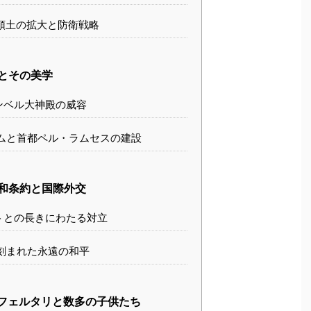
領土の拡大と防衛戦略
とその美学
ンベル大神殿の威容
ムと首都ペル・ラムセスの建設
和条約と国際外交
トとの長きにわたる対立
刻まれた永遠の和平
フェルタリと数多の子供たち