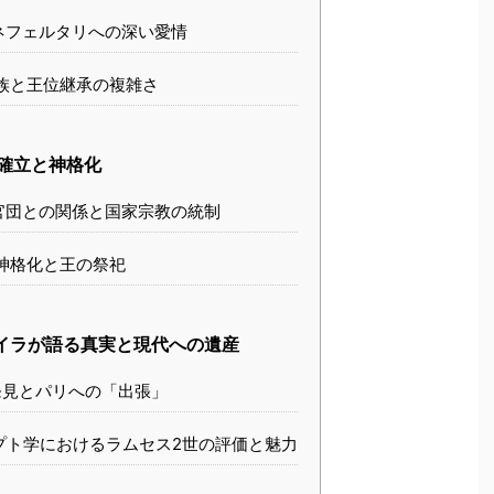
ネフェルタリへの深い愛情
族と王位継承の複雑さ
確立と神格化
官団との関係と国家宗教の統制
神格化と王の祭祀
イラが語る真実と現代への遺産
見とパリへの「出張」
プト学におけるラムセス2世の評価と魅力