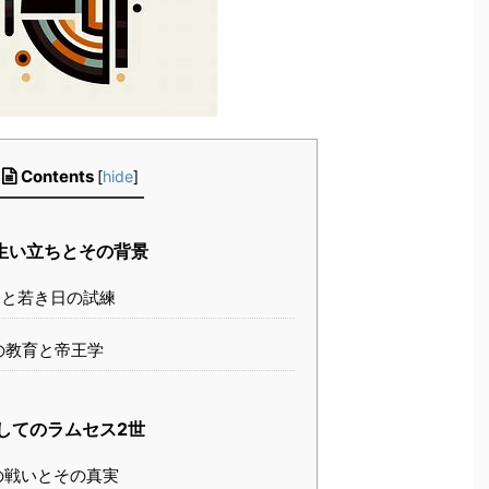
Contents
[
hide
]
生い立ちとその背景
と若き日の試練
の教育と帝王学
してのラムセス2世
の戦いとその真実