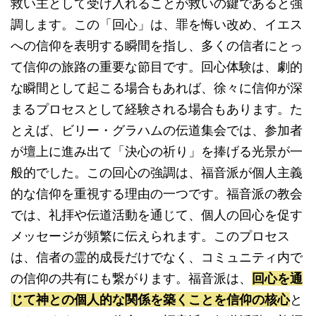
救い主として受け入れることが救いの鍵であると強
調します。この「回心」は、罪を悔い改め、イエス
への信仰を表明する瞬間を指し、多くの信者にとっ
て信仰の旅路の重要な節目です。回心体験は、劇的
な瞬間として起こる場合もあれば、徐々に信仰が深
まるプロセスとして経験される場合もあります。た
とえば、ビリー・グラハムの伝道集会では、参加者
が壇上に進み出て「決心の祈り」を捧げる光景が一
般的でした。この回心の強調は、福音派が個人主義
的な信仰を重視する理由の一つです。福音派の教会
では、礼拝や伝道活動を通じて、個人の回心を促す
メッセージが頻繁に伝えられます。このプロセス
は、信者の霊的成長だけでなく、コミュニティ内で
の信仰の共有にも繋がります。福音派は、
回心を通
じて神との個人的な関係を築くことを信仰の核心
と