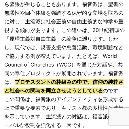
ら緊張が生じることもあります。福音派は、聖書の
無謬性や回心体験を強調する保守的な立場を取るの
に対し、主流派は社会正義や自由主義的な神学を重
視する傾向があります。この違いは、20世紀初頭の
「原理主義対自由主義」の論争に遡ります。しか
し、現代では、災害支援や慈善活動、環境問題など
で協力する例が増えています。たとえば、World
Council of Churches（WCC）を通じた対話や、共
同の奉仕プロジェクトが展開されています。福音派
は、
プロテスタントの枠組みの中で、信仰の純粋さ
と社会への関与を両立させようとしている
のです。
この関係は、福音派のアイデンティティを形成する
上で重要な要素であり、キリスト教の多様性と連帯
を示しています。主流派との対話は、福音派のグロ
ーバルな役割を強化する一因です。