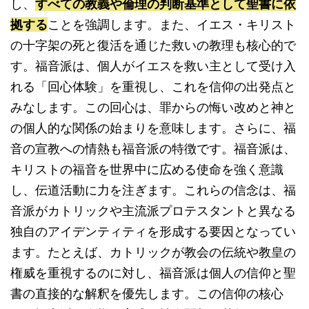
し、
すべての教義や倫理の判断基準として聖書に依
拠する
ことを強調します。また、イエス・キリスト
の十字架の死と復活を通じた救いの教理も核心的で
す。福音派は、個人がイエスを救い主として受け入
れる「回心体験」を重視し、これを信仰の出発点と
みなします。この回心は、罪からの悔い改めと神と
の個人的な関係の始まりを意味します。さらに、福
音の宣教への情熱も福音派の特徴です。福音派は、
キリストの福音を世界中に広める使命を強く意識
し、伝道活動に力を注ぎます。これらの信念は、福
音派がカトリックや主流派プロテスタントと異なる
独自のアイデンティティを形成する要因となってい
ます。たとえば、カトリックが教会の伝統や教皇の
権威を重視するのに対し、福音派は個人の信仰と聖
書の直接的な解釈を優先します。この信仰の核心