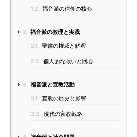
1.2.
福音派の信仰の核心
2.
福音派の教理と実践
2.1.
聖書の権威と解釈
2.2.
個人的な救いと回心
3.
福音派と宣教活動
3.1.
宣教の歴史と影響
3.2.
現代の宣教戦略